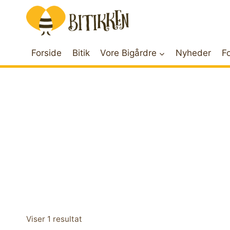
Skip
to
content
Forside
Bitik
Vore Bigårdre
Nyheder
Fo
Viser 1 resultat