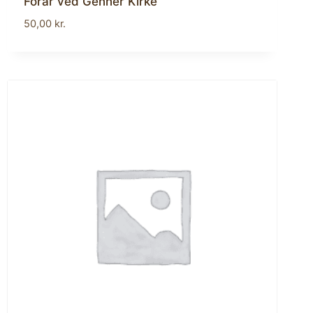
Forår ved Genner Kirke
50,00
kr.