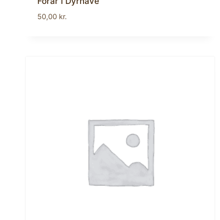
Forår i Dyrhave
50,00
kr.