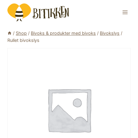
Skip
to
content
/
Shop
/
Bivoks & produkter med bivoks
/
Bivokslys
/
Rullet bivokslys