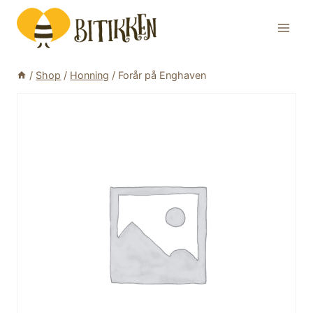
Skip
to
content
/
Shop
/
Honning
/
Forår på Enghaven