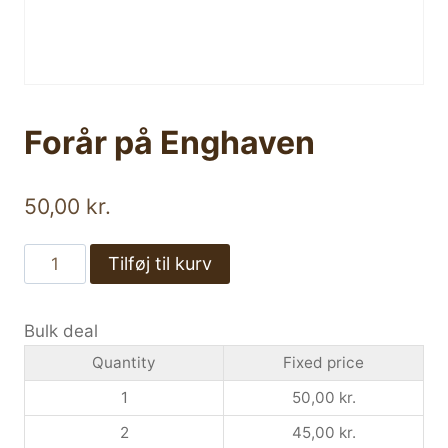
Forår på Enghaven
50,00
kr.
Forår
Tilføj til kurv
på
Enghaven
Bulk deal
antal
Quantity
Fixed price
1
50,00
kr.
2
45,00
kr.